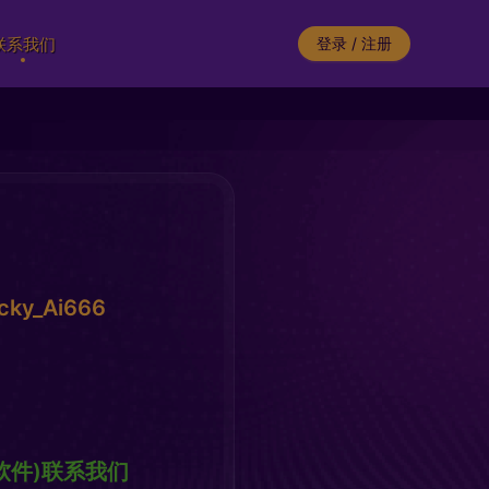
登录 / 注册
联系我们
ucky_Ai666
软件)联系我们