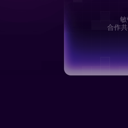
敏
合作共