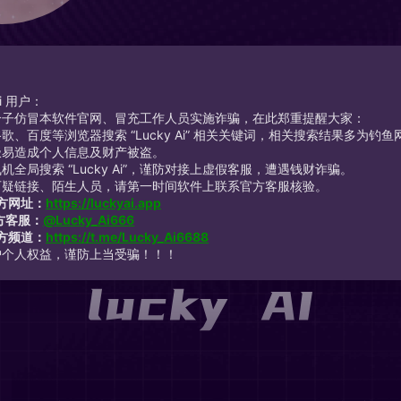
点我联系客服
am 官方客服
i 用户：
分子仿冒本软件官网、冒充工作人员实施诈骗，在此郑重提醒大家：
歌、百度等浏览器搜索 “Lucky Ai” 相关关键词，相关搜索结果多为钓
极易造成个人信息及财产被盗。
机全局搜索 “Lucky Ai”，谨防对接上虚假客服，遭遇钱财诈骗。
可疑链接、陌生人员，请第一时间软件上联系官方客服核验。
 官方网址：
https://luckyai.app
官方客服：
@Lucky_Ai666
 官方频道：
https://t.me/Lucky_Ai6688
护个人权益，谨防上当受骗！！！